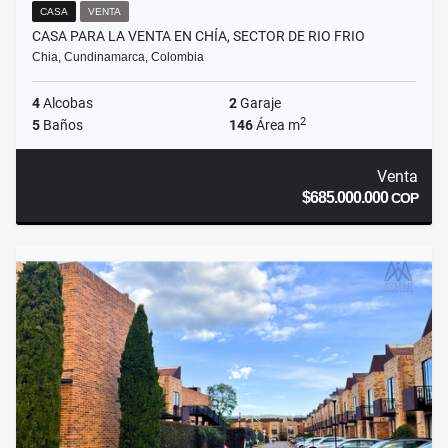
CASA
VENTA
CASA PARA LA VENTA EN CHÍA, SECTOR DE RIO FRIO
Chia, Cundinamarca, Colombia
4
Alcobas
2
Garaje
2
5
Baños
146
Área m
Venta
$685.000.000
COP