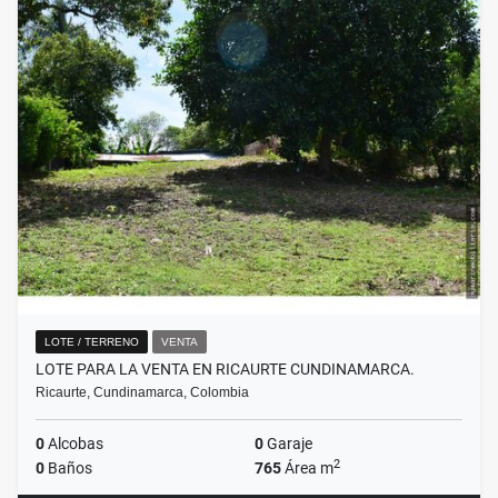
LOTE / TERRENO
VENTA
LOTE PARA LA VENTA EN RICAURTE CUNDINAMARCA.
Ricaurte, Cundinamarca, Colombia
0
Alcobas
0
Garaje
2
0
Baños
765
Área m