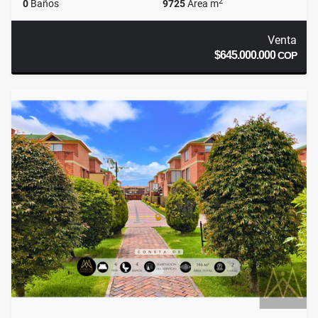
2
0
Baños
9725
Área m
Venta
$645.000.000
COP