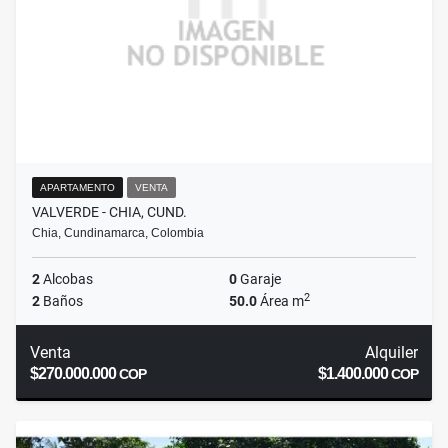
APARTAMENTO
VENTA
VALVERDE - CHIA, CUND.
Chia, Cundinamarca, Colombia
2
Alcobas
0
Garaje
2
2
Baños
50.0
Área m
Venta
Alquiler
$270.000.000
$1.400.000
COP
COP