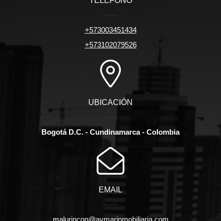
TELÉFONO
+573003451434
+573102079526
UBICACIÓN
Bogotá D.C. - Cundinamarca - Colombia
EMAIL
malurincon@aymarinmobiliaria.com