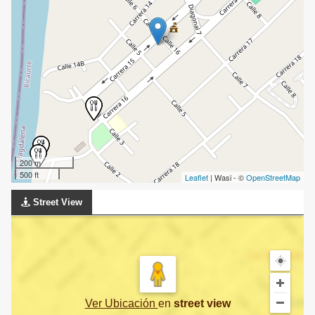
200 m
500 ft
Leaflet
| Wasi - ©
OpenStreetMap
Street View
Ver Ubicación
en
street view