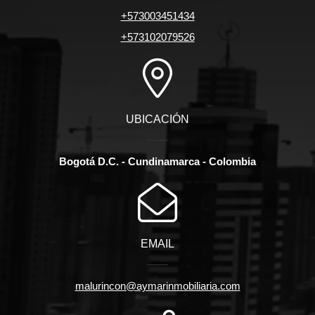
+573003451434
+573102079526
UBICACIÓN
Bogotá D.C. - Cundinamarca - Colombia
EMAIL
malurincon@aymarinmobiliaria.com