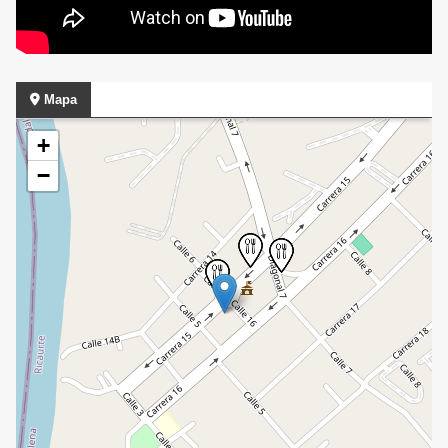
Mapa
+
−