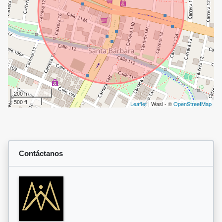
200 m
500 ft
Leaflet
| Wasi - ©
OpenStreetMap
Contáctanos