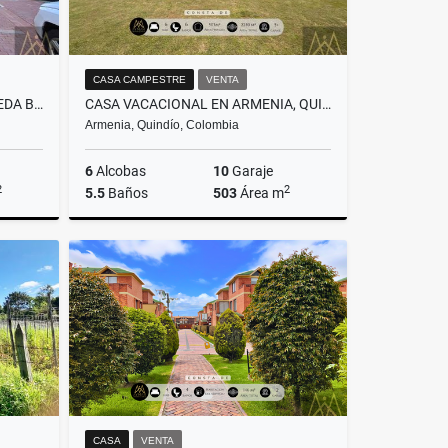
CASA CAMPESTRE
VENTA
CASA EN VENTA EN CHÍA – VEREDA BOJACÁ
CASA VACACIONAL EN ARMENIA, QUINDIO PARA VENTA.
Armenia, Quindío, Colombia
6
Alcobas
10
Garaje
2
2
5.5
Baños
503
Área m
Venta
Venta
Alquiler
$2.272.000.000
$1.700.000
CASA
VENTA