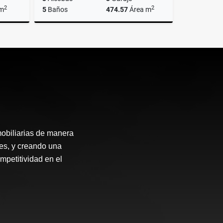
2
2
 m
5
Baños
474.57
Área m
Venta
Venta
Alquiler
$1.100.000.000
$4.500.000
obiliarias de manera
tes, y creando una
petitividad en el