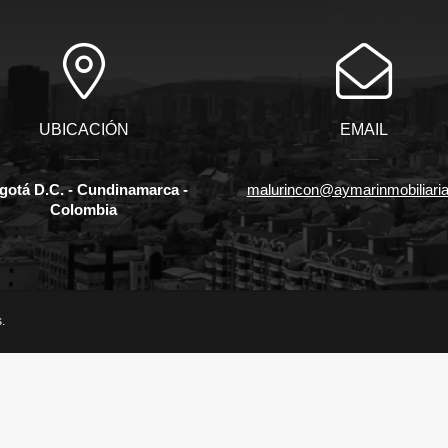
UBICACIÓN
EMAIL
gotá D.C. - Cundinamarca -
malurincon@aymarinmobiliari
Colombia
.