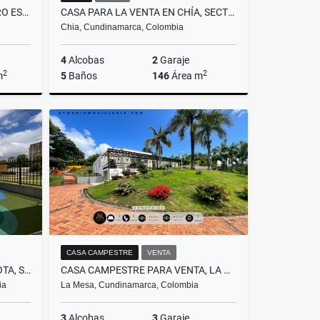
LOTE PARA LA VENTA EN CUATRO ESQUINAS FACATATIVA CUNDINAMARCA.
CASA PARA LA VENTA EN CHÍA, SECTOR DE RIO FRIO
Chia, Cundinamarca, Colombia
4
Alcobas
2
Garaje
2
2
m
5
Baños
146
Área m
Venta
Venta
$685.000.000
CASA CAMPESTRE
VENTA
APARTAMENTO EN VENTA BOGOTA, SANTA TERESA.
CASA CAMPESTRE PARA VENTA, LA MESA CUNDINAMARCA.
ia
La Mesa, Cundinamarca, Colombia
3
Alcobas
3
Garaje