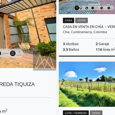
CASA
VENTA
Chia, Cundinamarca, Colombia
3
Alcobas
2
Garaje
3.5
Baños
114
Área m
$720.000.000
REDA TIQUIZA
2
a m
LOTE / TERRENO
VENTA