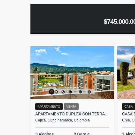
$745.000.0
APARTAMENTO
VENTA
CASA
APARTAMENTO DUPLEX CON TERRAZA, SECTOR MILLA DE ORO CAJICA
Cajicá, Cundinamarca, Colombia
Chia, C
3
Alcobas
2
Garaje
3
Alco