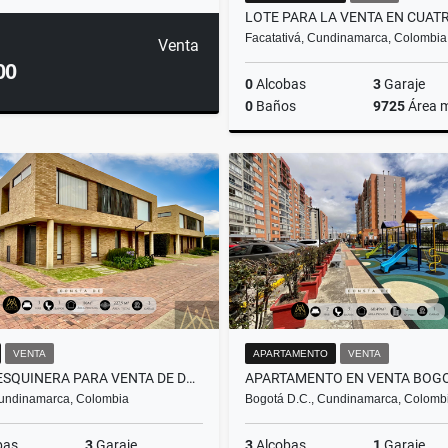
Facatativá, Cundinamarca, Colombia
Venta
00
0
Alcobas
3
Garaje
0
Baños
9725
Área 
$645.000.000
VENTA
APARTAMENTO
VENTA
CASA ESQUINERA PARA VENTA DE DOS NIVELES EN CHÍA
undinamarca, Colombia
Bogotá D.C., Cundinamarca, Colomb
bas
3
Garaje
3
Alcobas
1
Garaje