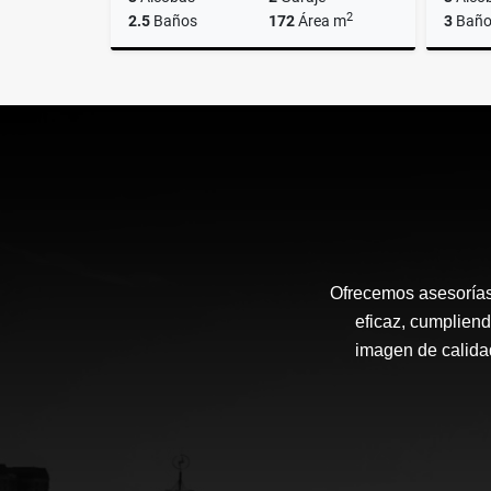
2
2.5
Baños
172
Área m
3
Baño
Venta
$780.000.000
Ofrecemos asesorías
eficaz, cumpliend
imagen de calida