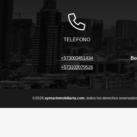
TELÉFONO
+573003451434
Bo
+573102079526
©2026
aymarinmobiliaria.com
, todos los derechos reservados