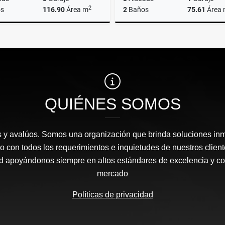
2
s
116.90
Área m
2
Baños
75.61
Área
Venta
$873.000.000
$450.000.000
QUIÉNES SOMOS
 y avalúos. Somos una organización que brinda soluciones inm
o con todos los requerimientos e inquietudes de nuestros clien
d apoyándonos siempre en altos estándares de excelencia y com
mercado
Políticas de privacidad